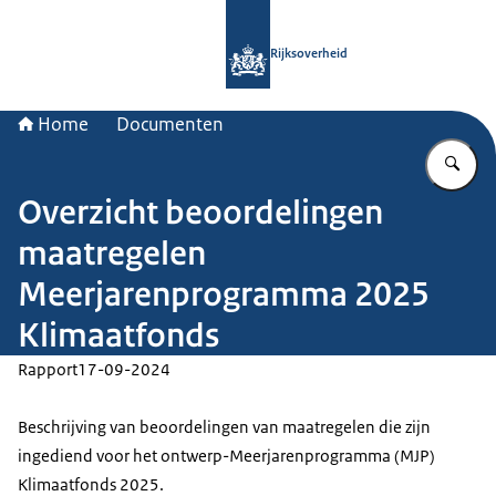
Naar de homepage van Rijksoverheid
Rijksoverheid
Home
Documenten
Vu
Overzicht beoordelingen
maatregelen
Meerjarenprogramma 2025
Klimaatfonds
Rapport
17-09-2024
Beschrijving van beoordelingen van maatregelen die zijn
ingediend voor het ontwerp-Meerjarenprogramma (MJP)
Klimaatfonds 2025.