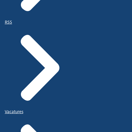
RSS
Vacatures