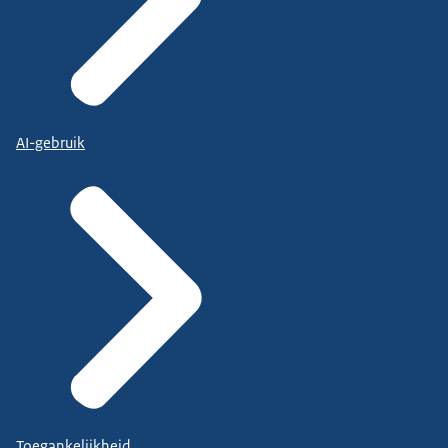
AI-gebruik
Toegankelijkheid