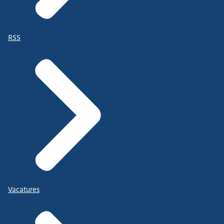
RSS
Vacatures