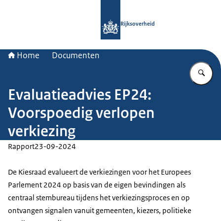
Naar de homepage van Rijksoverheid
Rijksoverheid
Home
Documenten
Vu
Evaluatieadvies EP24:
Voorspoedig verlopen
verkiezing
Rapport
23-09-2024
De Kiesraad evalueert de verkiezingen voor het Europees
Parlement 2024 op basis van de eigen bevindingen als
centraal stembureau tijdens het verkiezingsproces en op
ontvangen signalen vanuit gemeenten, kiezers, politieke