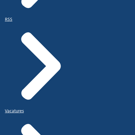
RSS
Vacatures