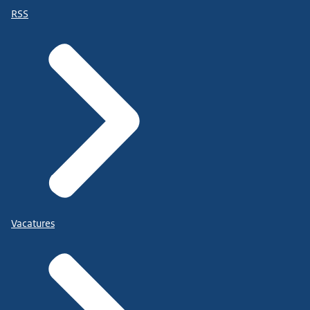
RSS
Vacatures