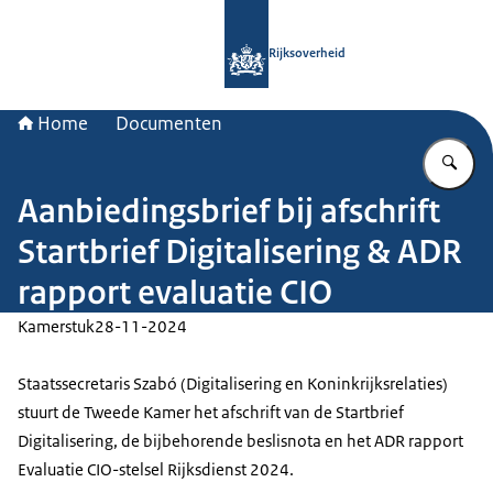
Naar de homepage van Rijksoverheid
Rijksoverheid
Home
Documenten
Vu
Aanbiedingsbrief bij afschrift
Startbrief Digitalisering & ADR
rapport evaluatie CIO
Kamerstuk
28-11-2024
Staatssecretaris Szabó (Digitalisering en Koninkrijksrelaties)
stuurt de Tweede Kamer het afschrift van de Startbrief
Digitalisering, de bijbehorende beslisnota en het ADR rapport
Evaluatie CIO-stelsel Rijksdienst 2024.