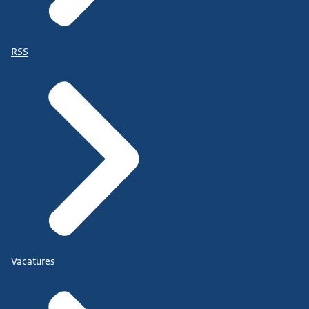
RSS
Vacatures