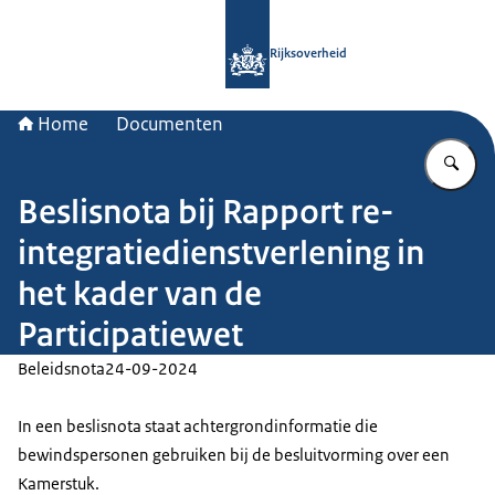
Naar de homepage van Rijksoverheid
Rijksoverheid
Home
Documenten
Vu
Beslisnota bij Rapport re-
integratiedienstverlening in
het kader van de
Participatiewet
Beleidsnota
24-09-2024
In een beslisnota staat achtergrondinformatie die
bewindspersonen gebruiken bij de besluitvorming over een
Kamerstuk.