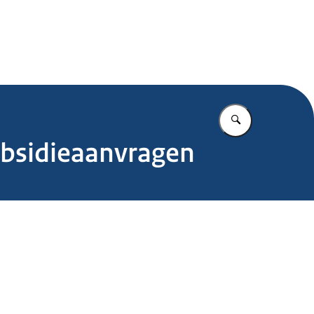
.nl
Vul in wat u z
ubsidieaanvragen