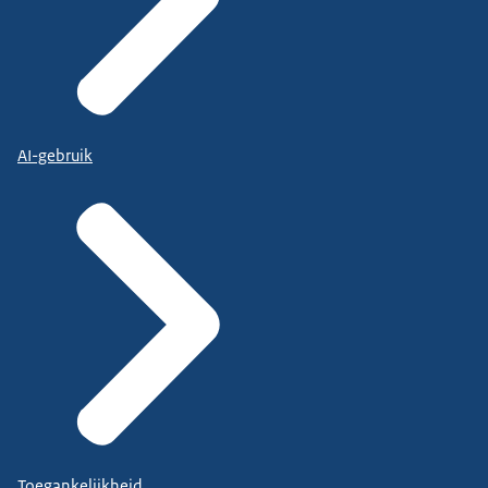
AI-gebruik
Toegankelijkheid