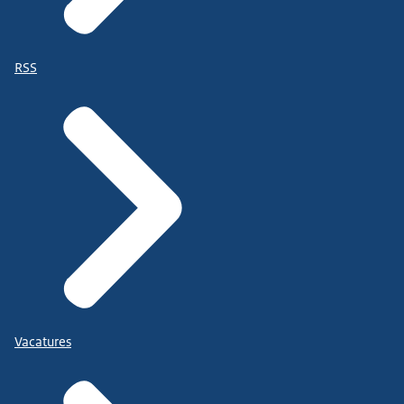
RSS
Vacatures