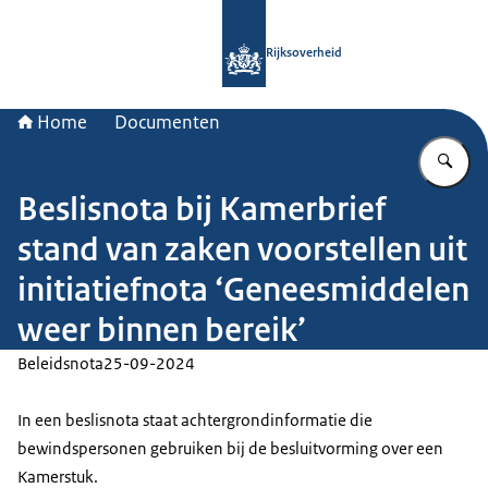
Naar de homepage van Rijksoverheid
Rijksoverheid
Home
Documenten
Vu
Beslisnota bij Kamerbrief
stand van zaken voorstellen uit
initiatiefnota ‘Geneesmiddelen
weer binnen bereik’
Beleidsnota
25-09-2024
In een beslisnota staat achtergrondinformatie die
bewindspersonen gebruiken bij de besluitvorming over een
Kamerstuk.