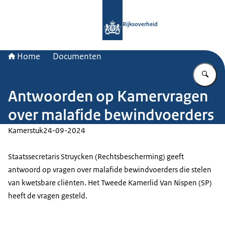
Naar de homepage van Rijksoverheid
Rijksoverheid
Home
Documenten
Vu
Antwoorden op Kamervragen
over malafide bewindvoerders
Kamerstuk
24-09-2024
Staatssecretaris Struycken (Rechtsbescherming) geeft
antwoord op vragen over malafide bewindvoerders die stelen
van kwetsbare cliënten. Het Tweede Kamerlid Van Nispen (SP)
heeft de vragen gesteld.