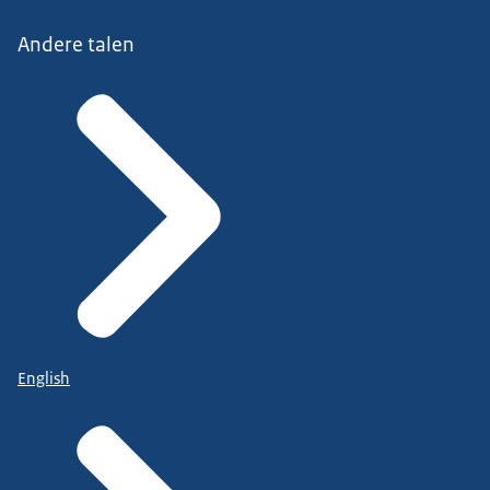
Andere talen
English