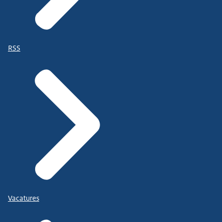
RSS
Vacatures