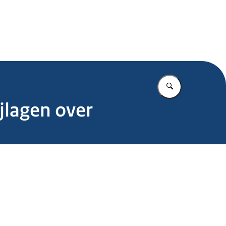
.nl
Vul in wat u z
jlagen over