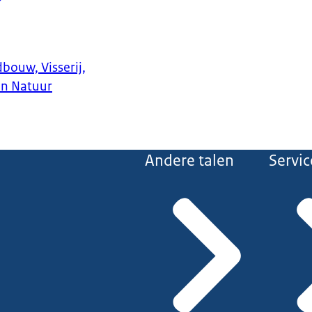
bouw, Visserij,
en Natuur
Andere talen
Servic