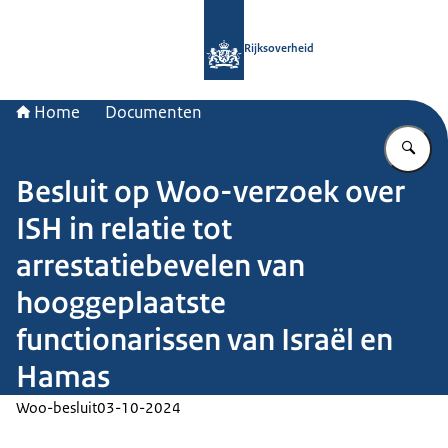
Naar de homepage van Rijksoverheid
Rijksoverheid
Home
Documenten
Vu
Besluit op Woo-verzoek over
ISH in relatie tot
arrestatiebevelen van
hooggeplaatste
functionarissen van Israël en
Hamas
Woo-besluit
03-10-2024