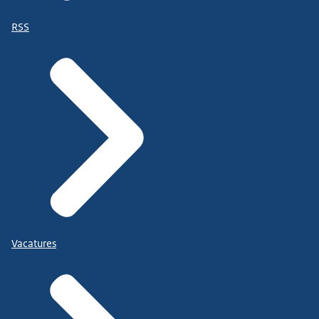
RSS
Vacatures