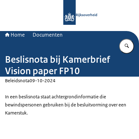
Naar de homepage van Rijksoverheid
Rijksoverheid
Home
Documenten
Vu
Beslisnota bij Kamerbrief
Vision paper FP10
Beleidsnota
09-10-2024
In een beslisnota staat achtergrondinformatie die
bewindspersonen gebruiken bij de besluitvorming over een
Kamerstuk.