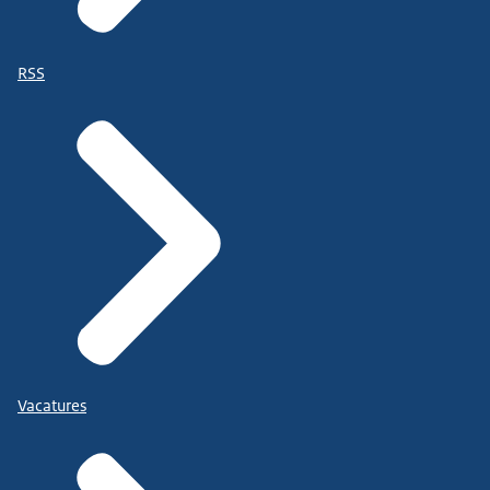
RSS
Vacatures