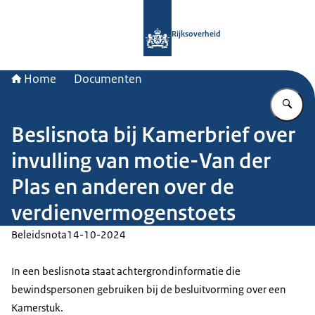
Naar de homepage van Rijksoverheid
Rijksoverheid
Home
Documenten
Vu
Beslisnota bij Kamerbrief over
invulling van motie-Van der
Plas en anderen over de
verdienvermogenstoets
Beleidsnota
14-10-2024
In een beslisnota staat achtergrondinformatie die
bewindspersonen gebruiken bij de besluitvorming over een
Kamerstuk.