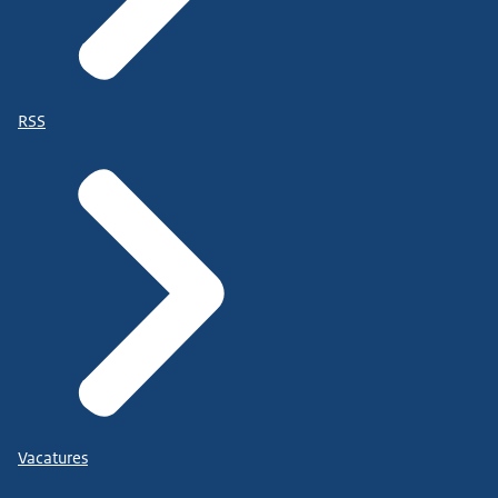
RSS
Vacatures