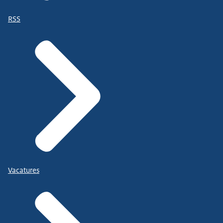
RSS
Vacatures