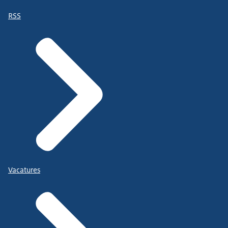
RSS
Vacatures