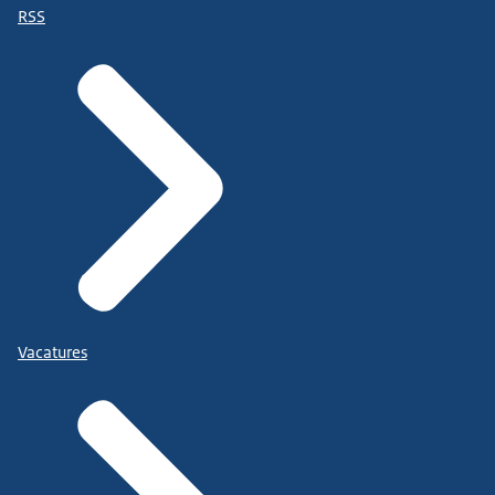
RSS
Vacatures