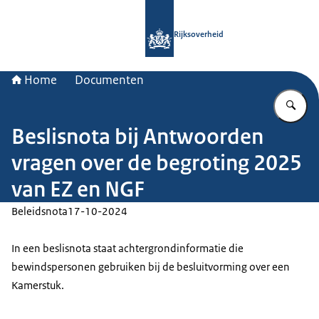
Naar de homepage van Rijksoverheid
Rijksoverheid
Home
Documenten
Vu
Beslisnota bij Antwoorden
vragen over de begroting 2025
van EZ en NGF
Beleidsnota
17-10-2024
In een beslisnota staat achtergrondinformatie die
bewindspersonen gebruiken bij de besluitvorming over een
Kamerstuk.