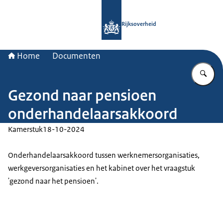
Naar de homepage van Rijksoverheid
Rijksoverheid
Home
Documenten
Vu
Gezond naar pensioen
onderhandelaarsakkoord
Kamerstuk
18-10-2024
Onderhandelaarsakkoord tussen werknemersorganisaties,
werkgeversorganisaties en het kabinet over het vraagstuk
'gezond naar het pensioen'.