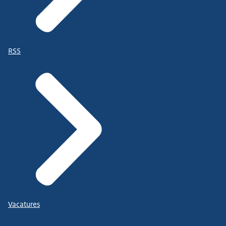
RSS
Vacatures