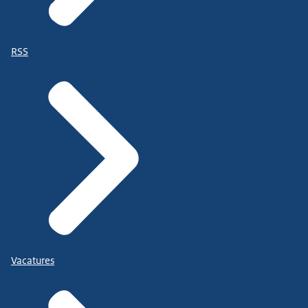
RSS
Vacatures