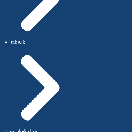
AI-gebruik
Toegankelijkheid