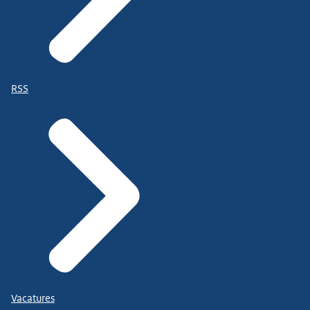
RSS
Vacatures