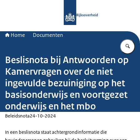
Naar de homepage van Rijksoverheid
Rijksoverheid
Home
Documenten
Vu
Beslisnota bij Antwoorden op
Kamervragen over de niet
ingevulde bezuiniging op het
basisonderwijs en voortgezet
onderwijs en het mbo
Beleidsnota
24-10-2024
In een beslisnota staat achtergrondinformatie die