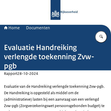
Naar de homepage van Rijksoverheid
Rijksoverheid
Home
Documenten
Vu
Evaluatie Handreiking
verlengde toekenning Zvw-
pgb
Rapport
28-10-2024
Evaluatie van de Handreiking verlengde toekenning Zvw-pgb.
De Handreiking is opgesteld als middel om de
(administratieve) lasten bij een aanvraag van een verlengd
Zvw-pgb (Zorgverzekeringswet persoonsgebonden budget) te