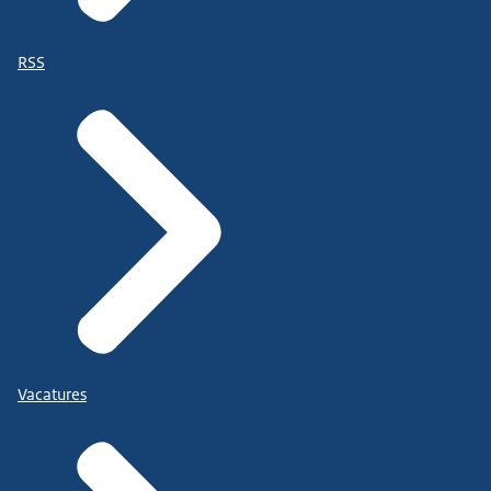
RSS
Vacatures