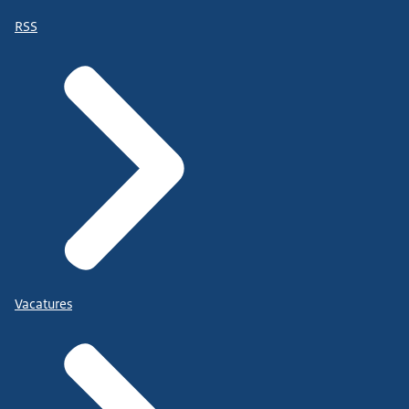
RSS
Vacatures