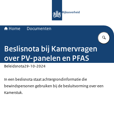
Naar de homepage van Rijksoverheid
Rijksoverheid
Home
Documenten
Vu
Beslisnota bij Kamervragen
over PV-panelen en PFAS
Beleidsnota
29-10-2024
In een beslisnota staat achtergrondinformatie die
bewindspersonen gebruiken bij de besluitvorming over een
Kamerstuk.