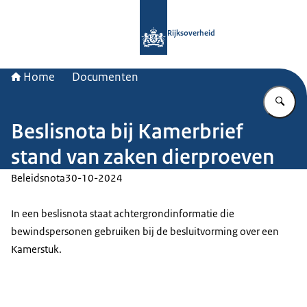
Naar de homepage van Rijksoverheid
Rijksoverheid
Home
Documenten
Vu
Beslisnota bij Kamerbrief
stand van zaken dierproeven
Beleidsnota
30-10-2024
In een beslisnota staat achtergrondinformatie die
bewindspersonen gebruiken bij de besluitvorming over een
Kamerstuk.