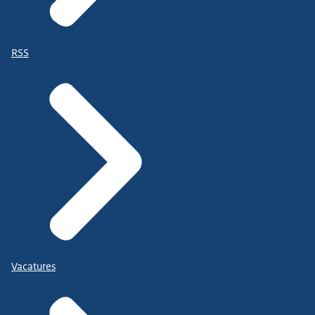
RSS
Vacatures