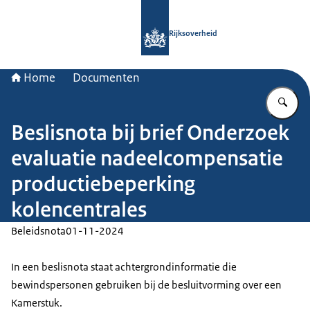
Naar de homepage van Rijksoverheid
Rijksoverheid
Home
Documenten
Vu
Beslisnota bij brief Onderzoek
evaluatie nadeelcompensatie
productiebeperking
kolencentrales
Beleidsnota
01-11-2024
In een beslisnota staat achtergrondinformatie die
bewindspersonen gebruiken bij de besluitvorming over een
Kamerstuk.