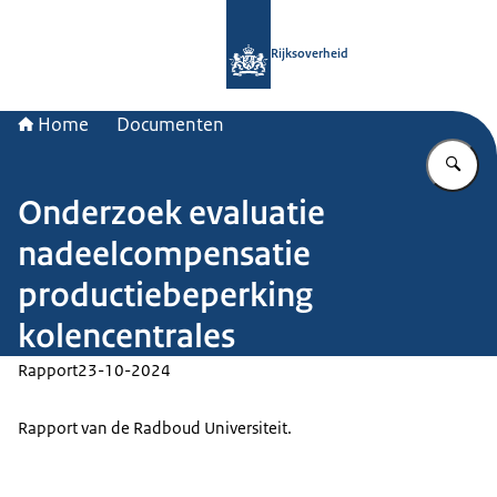
Naar de homepage van Rijksoverheid
Rijksoverheid
Home
Documenten
Vu
Onderzoek evaluatie
nadeelcompensatie
productiebeperking
kolencentrales
Rapport
23-10-2024
Rapport van de Radboud Universiteit.