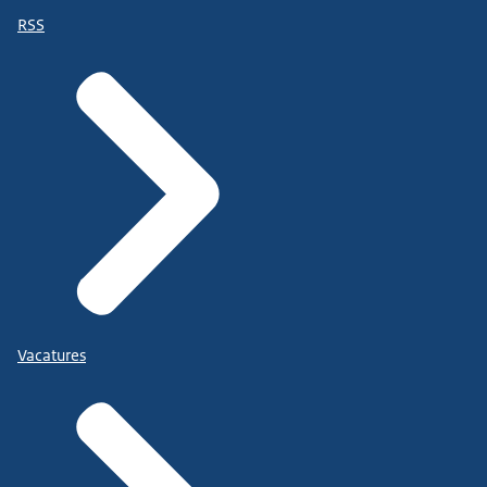
RSS
Vacatures