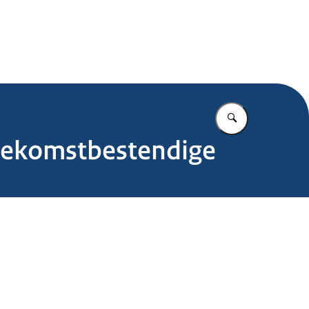
.nl
Vul in wat u z
toekomstbestendige