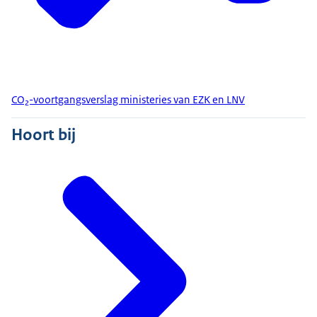
CO₂-voortgangsverslag ministeries van EZK en LNV
Hoort bij