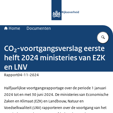
Naar de homepage van Rijksoverheid
Rijksoverheid
Home
Documenten
Vu
CO₂-voortgangsverslag eerste
helft 2024 ministeries van EZK
en LNV
Rapport
04-11-2024
Halfjaarlijkse voortgangsrapportage over de periode 1 januari
2024 tot en met 30 juni 2024. De ministeries van Economische
Zaken en Klimaat (EZK) en Landbouw, Natuur en
Voedselkwaliteit (LNV) rapporteren over de voortgang van het