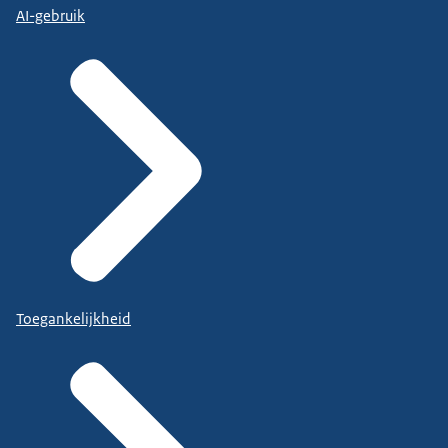
AI-gebruik
Toegankelijkheid