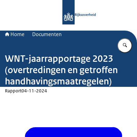
Naar de homepage van Rijksoverheid
Rijksoverheid
Home
Documenten
Vu
WNT-jaarrapportage 2023
(overtredingen en getroffen
handhavingsmaatregelen)
Rapport
04-11-2024