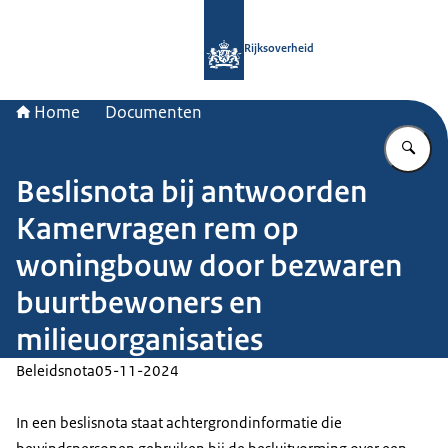
Naar de homepage van Rijksoverheid
Rijksoverheid
Home
Documenten
Vu
Beslisnota bij antwoorden
Kamervragen rem op
woningbouw door bezwaren
buurtbewoners en
milieuorganisaties
Beleidsnota
05-11-2024
In een beslisnota staat achtergrondinformatie die