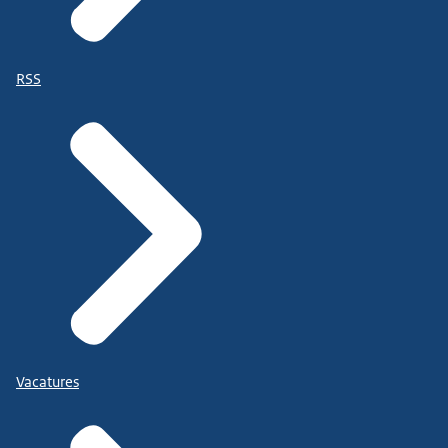
RSS
Vacatures