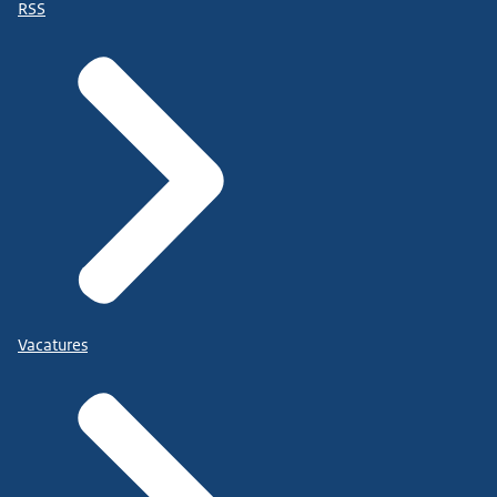
RSS
Vacatures