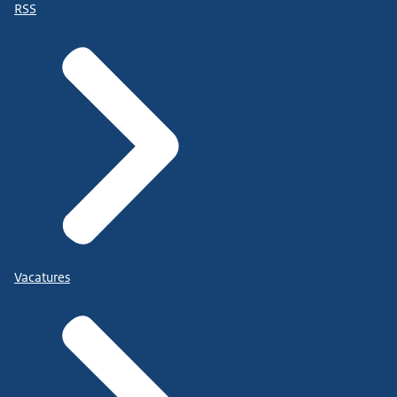
RSS
Vacatures