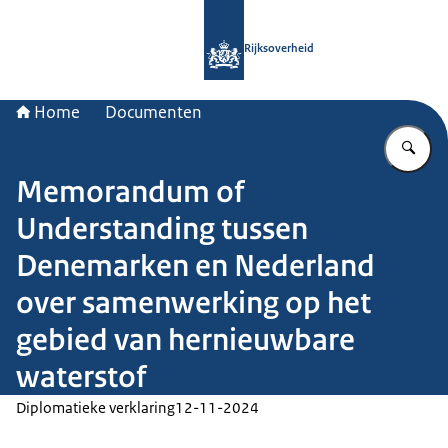
Naar de homepage van Rijksoverheid
Rijksoverheid
Home
Documenten
Vu
Memorandum of
Understanding tussen
Denemarken en Nederland
over samenwerking op het
gebied van hernieuwbare
waterstof
Diplomatieke verklaring
12-11-2024