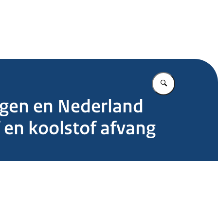
.nl
Vul in wat u z
gen en Nederland
 en koolstof afvang