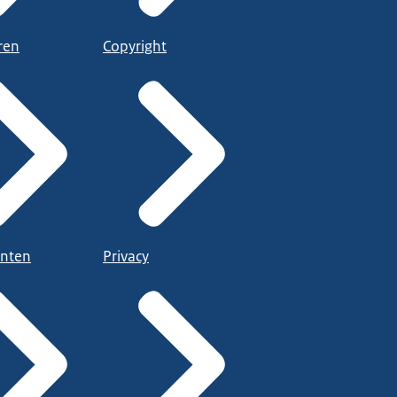
ren
Copyright
nten
Privacy