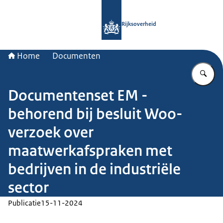
Naar de homepage van Rijksoverheid
Rijksoverheid
Home
Documenten
Vu
Documentenset EM -
behorend bij besluit Woo-
verzoek over
maatwerkafspraken met
bedrijven in de industriële
sector
Publicatie
15-11-2024