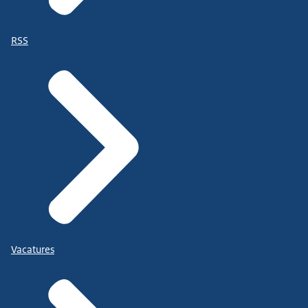
RSS
Vacatures