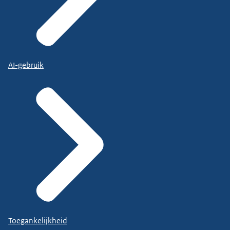
AI-gebruik
Toegankelijkheid