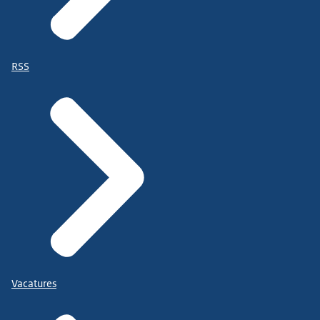
RSS
Vacatures