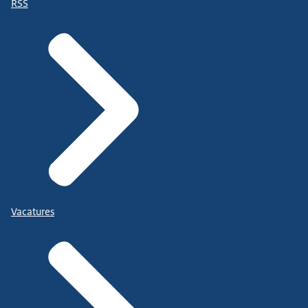
RSS
Vacatures