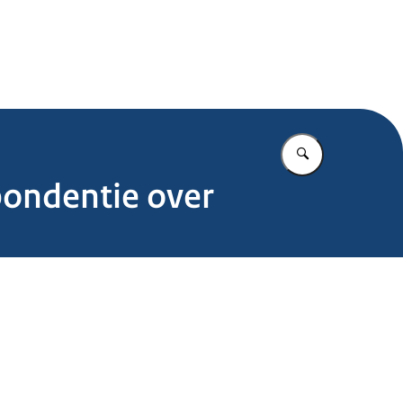
.nl
Vul in wat u z
pondentie over