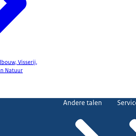
bouw, Visserij,
en Natuur
Andere talen
Servic