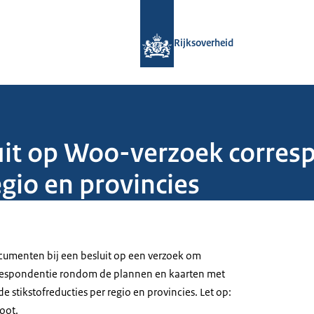
Naar de homepage van Rijksoverheid
Rijksoverheid
uit op Woo-verzoek corres
egio en provincies
menten bij een besluit op een verzoek om
orrespondentie rondom de plannen en kaarten met
e stikstofreducties per regio en provincies. Let op:
oot.