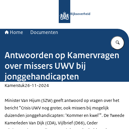
Naar de homepage van Rijksoverheid
Rijksoverheid
Home
Documenten
Vu
Antwoorden op Kamervragen
over missers UWV bij
jonggehandicapten
Kamerstuk
26-11-2024
Minister Van Hijum (SZW) geeft antwoord op vragen over het
bericht “Crisis UWV nog groter, ook missers bij mogelijk
duizenden jonggehandicapten: ‘Kommer en kwel’”. De Tweede
Kamerleden Van Dijk (CDA), Vijlbrief (D66), Ceder