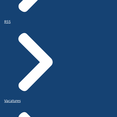
RSS
Vacatures