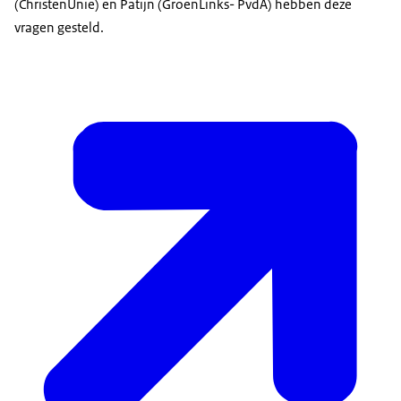
(ChristenUnie) en Patijn (GroenLinks- PvdA) hebben deze
vragen gesteld.