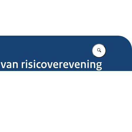
.nl
Vul in wat u z
van risicoverevening