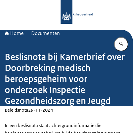
Naar de homepage van Rijksoverheid
Rijksoverheid
Home
Documenten
Vu
Beslisnota bij Kamerbrief over
Doorbreking medisch
beroepsgeheim voor
onderzoek Inspectie
Gezondheidszorg en Jeugd
Beleidsnota
29-11-2024
In een beslisnota staat achtergrondinformatie die