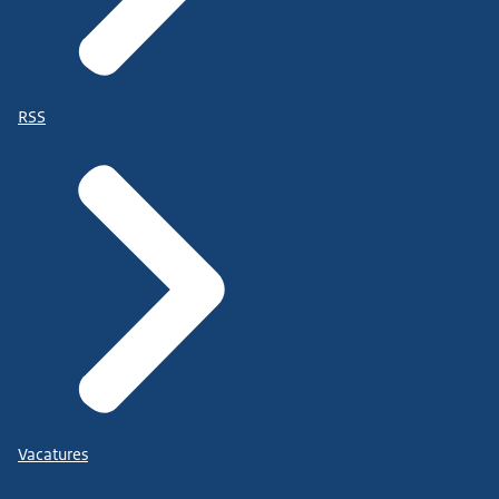
RSS
Vacatures