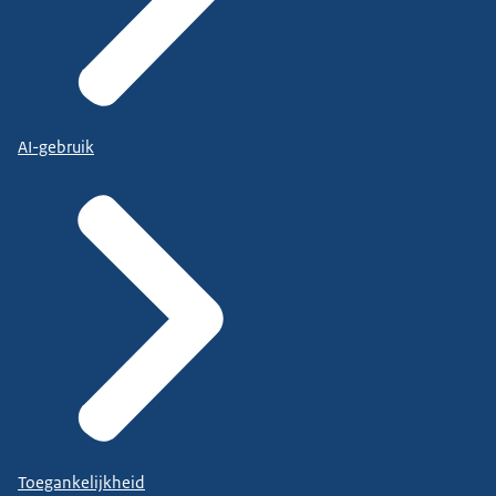
AI-gebruik
Toegankelijkheid