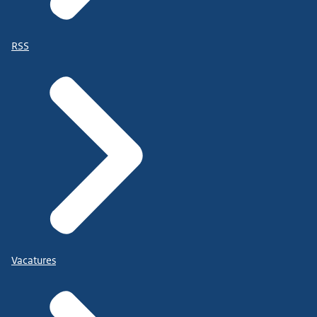
RSS
Vacatures