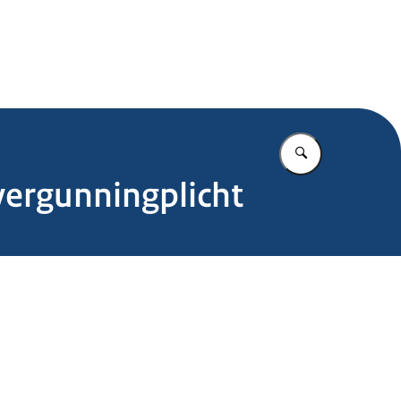
.nl
Vul in wat u z
 vergunningplicht