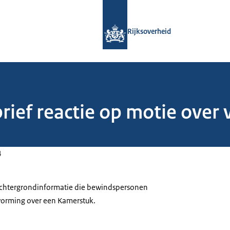
Naar de homepage van Rijksoverheid
Rijksoverheid
rief reactie op motie over
4
 achtergrondinformatie die bewindspersonen
tvorming over een Kamerstuk.