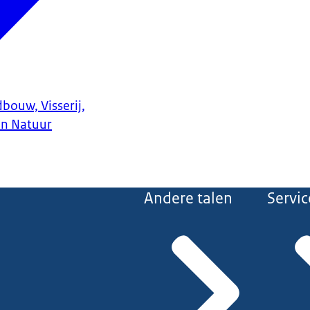
bouw, Visserij,
en Natuur
Andere talen
Servic