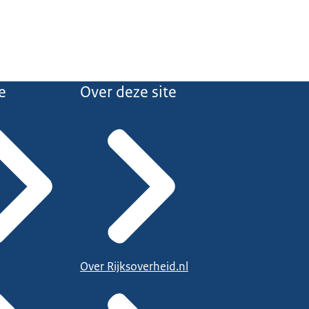
e
Over deze site
Over Rijksoverheid.nl