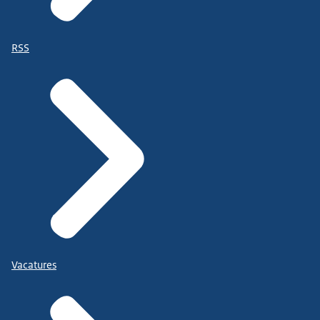
RSS
Vacatures