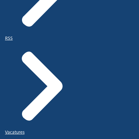
RSS
Vacatures