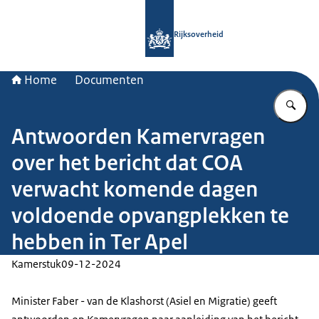
Naar de homepage van Rijksoverheid
Rijksoverheid
Home
Documenten
Vu
Antwoorden Kamervragen
over het bericht dat COA
verwacht komende dagen
voldoende opvangplekken te
hebben in Ter Apel
Kamerstuk
09-12-2024
Minister Faber - van de Klashorst (Asiel en Migratie) geeft