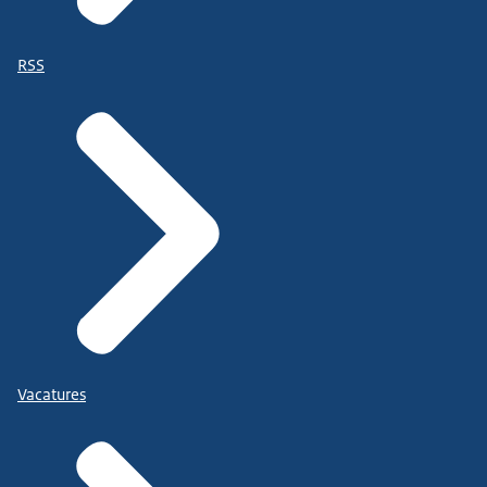
RSS
Vacatures